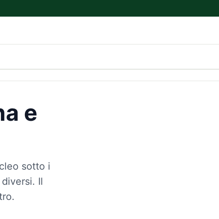
na e
leo sotto i
diversi. Il
tro.