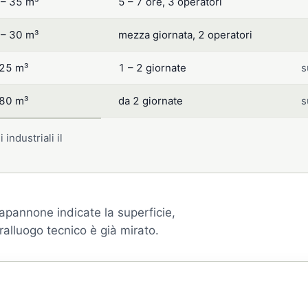
 – 35 m³
5 – 7 ore, 3 operatori
 – 30 m³
mezza giornata, 2 operatori
 25 m³
1 – 2 giornate
s
 80 m³
da 2 giornate
s
industriali il
pannone indicate la superficie,
opralluogo tecnico è già mirato.