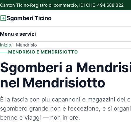
Canton Ticino
·
Registro di commercio, IDI CHE-494.688.322
Sgomberi Ticino
Menu e servizi
Inizio
Mendrisio
MENDRISIO E MENDRISIOTTO
Sgomberi a Mendrisi
nel Mendrisiotto
È la fascia con più capannoni e magazzini del c
sgombero grande non è l’eccezione, e si organi
benne e viaggi — non in ore.