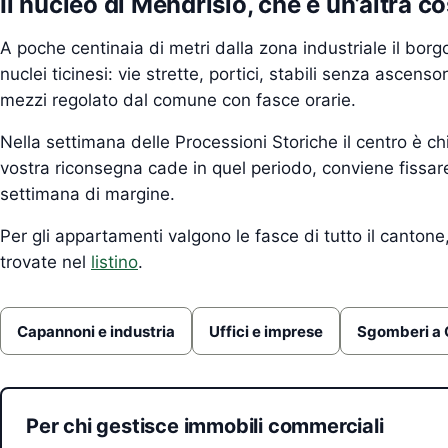
Il nucleo di Mendrisio, che è un’altra c
A poche centinaia di metri dalla zona industriale il borg
nuclei ticinesi: vie strette, portici, stabili senza ascens
mezzi regolato dal comune con fasce orarie.
Nella settimana delle Processioni Storiche il centro è chiu
vostra riconsegna cade in quel periodo, conviene fissar
settimana di margine.
Per gli appartamenti valgono le fasce di tutto il cantone
trovate nel
listino
.
Capannoni e industria
Uffici e imprese
Sgomberi a 
Per chi gestisce immobili commerciali