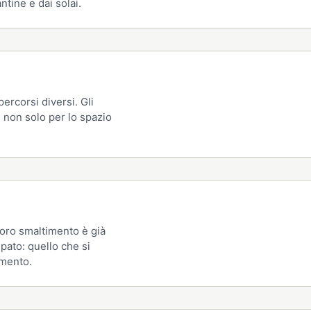
ntine e dai solai.
percorsi diversi. Gli
 non solo per lo spazio
 loro smaltimento è già
ipato: quello che si
imento.