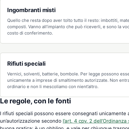
Ingombranti misti
Quello che resta dopo aver tolto tutto il resto: imbottiti, mat
composti. Vanno all’impianto che può riceverli, e sono la vo
costo di conferimento.
Rifiuti speciali
Vernici, solventi, batterie, bombole. Per legge possono ess
unicamente a imprese di smaltimento autorizzate. Non entra
ordinario e non li mescoliamo con nient’altro.
Le regole, con le fonti
I rifiuti speciali possono essere consegnati unicamente a
un’autorizzazione secondo
l’art. 4 cpv. 2 dell’Ordinanza s
buona pratica: è un obbligo, e vale per chiunque traspor