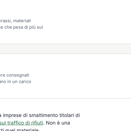
erassi, materiali
ce che pesa di più sul
ere consegnati
no in un carico
 imprese di smaltimento titolari di
ul traffico di rifiuti
. Non è una
ti quel materiale.