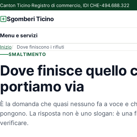
Canton Ticino
·
Registro di commercio, IDI CHE-494.688.322
Sgomberi Ticino
Menu e servizi
Inizio
Dove finiscono i rifiuti
SMALTIMENTO
Dove finisce quello 
portiamo via
È la domanda che quasi nessuno fa a voce e che
pongono. La risposta non è uno slogan: è una fil
verificare.